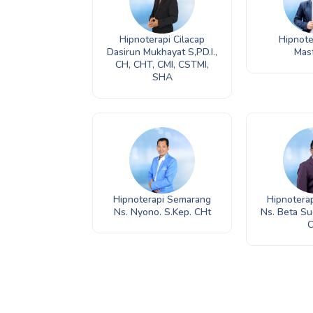
Hipnoterapi Cilacap
Hipnote
Dasirun Mukhayat S,PD.I.,
Mas
CH, CHT, CMI, CSTMI,
SHA
Hipnoterapi Semarang
Hipnotera
Ns. Nyono. S.Kep. CHt
Ns. Beta Su
C