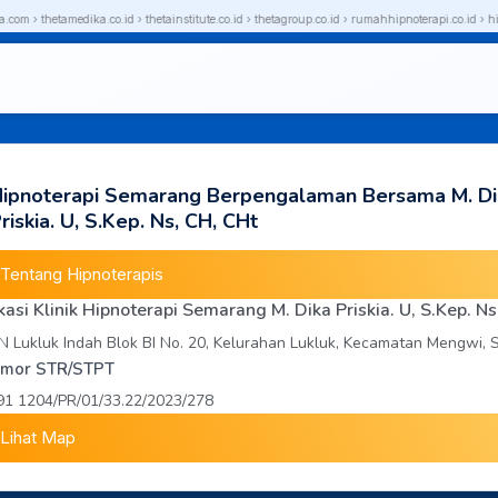
› thetamedika.co.id › thetainstitute.co.id › thetagroup.co.id › rumahhipnoterapi.co.id › hipno
ipnoterapi Semarang Berpengalaman Bersama M. Di
riskia. U, S.Kep. Ns, CH, CHt
Tentang Hipnoterapis
kasi Klinik Hipnoterapi Semarang M. Dika Priskia. U, S.Kep. N
N Lukluk Indah Blok BI No. 20, Kelurahan Lukluk, Kecamatan Mengwi,
mor STR/STPT
91 1204/PR/01/33.22/2023/278
Lihat Map