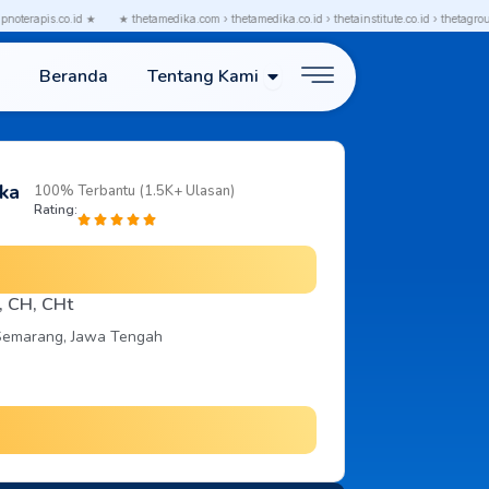
terapis.co.id ★
★ thetamedika.com › thetamedika.co.id › thetainstitute.co.id › thetagroup.c
Open Tentang Kami
Beranda
Tentang Kami
ka
100% Terbantu (1.5K+ Ulasan)
Rating:
s, CH, CHt
 Semarang, Jawa Tengah