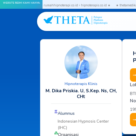
Skip
WEBSITE RESMI KAMI HANYA:
.co.id › thetagroup.co.id › rumahhipnoterapi.co.id › hipnoterapis.co.id ★
★ thetamedika.com 
to
content
H
P
Hipnoterapis Klinis
Lo
M. Dika Priskia. U, S.Kep. Ns, CH,
BT
CHt
No
19
Alumnus
Indonesian Hypnosis Center
(IHC)
Organisasi