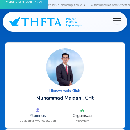
WEBSITE RESMI KAMI HANYA:
Skip
etagroup.co.id › rumahhipnoterapi.co.id › hipnoterapis.co.id ★
★ thetamedika.com › thetamedi
to
content
Hipnoterapis Klinis
Muhammad Maidani, CHt
Alumnus
Organisasi
Delaserna Hypnosollution
PERHISA