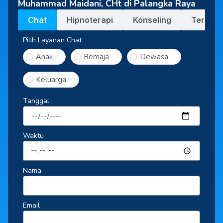
Muhammad Maidani, CHt di Palangka Raya
Chat
Hipnoterapi
Konseling
Terapi
Pilih Layanan Chat
Anak
Remaja
Dewasa
Keluarga
Tanggal
Waktu
Nama
Email