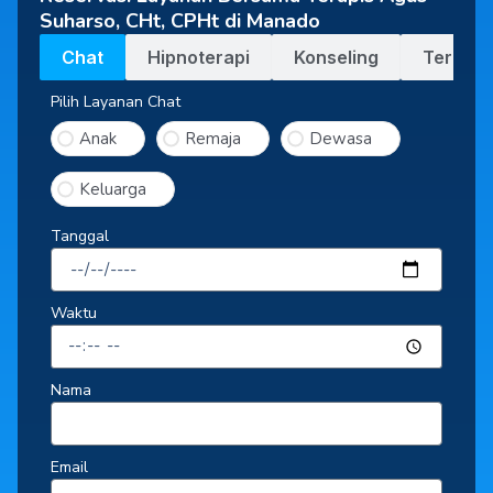
Suharso, CHt, CPHt di Manado
Chat
Hipnoterapi
Konseling
Terapi
Pilih Layanan Chat
Anak
Remaja
Dewasa
Keluarga
Tanggal
Waktu
Nama
Email