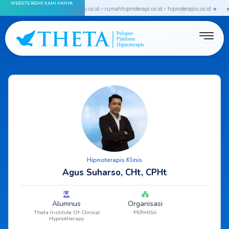
WEBSITE RESMI KAMI HANYA:
Skip
› thetainstitute.co.id › thetagroup.co.id › rumahhipnoterapi.co.id › hipnoterapis.co.id ★
★ 
to
content
Hipnoterapis Klinis
Agus Suharso, CHt, CPHt
Alumnus
Organisasi
Theta Institute Of Clinical
PERHISA
Hypnotherapy