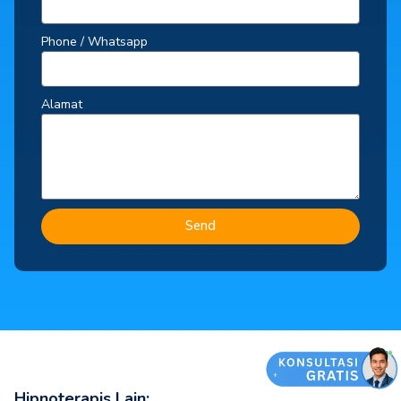
Phone / Whatsapp
Alamat
Send
Hipnoterapis Lain: