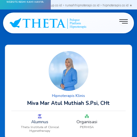
WEBSITE RESMI KAMI HANYA:
Skip
› thetainstitute.co.id › thetagroup.co.id › rumahhipnoterapi.co.id › hipnoterapis.co.id ★
★ 
to
content
Hipnoterapis Klinis
Miva Mar Atul Muthiah S.Psi, CHt
Alumnus
Organisasi
Theta Institute of Clinical
PERHISA
Hypnotherapy