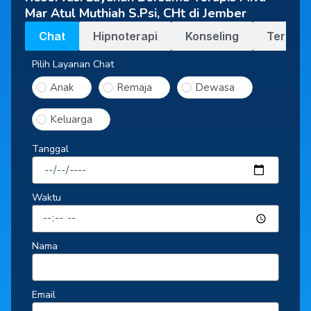
Mar Atul Muthiah S.Psi, CHt di Jember
Chat
Hipnoterapi
Konseling
Terapi
Pilih Layanan Chat
Anak
Remaja
Dewasa
Keluarga
Tanggal
Waktu
Nama
Email