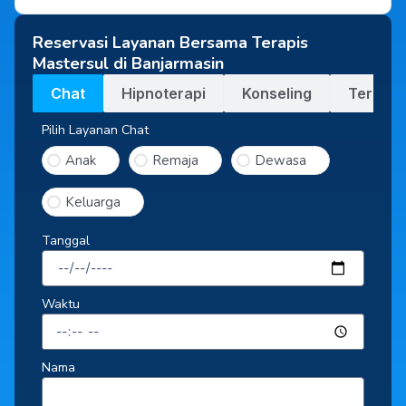
Reservasi Layanan Bersama Terapis
Mastersul di Banjarmasin
Chat
Hipnoterapi
Konseling
Terapi
Pilih Layanan Chat
Anak
Remaja
Dewasa
Keluarga
Tanggal
Waktu
Nama