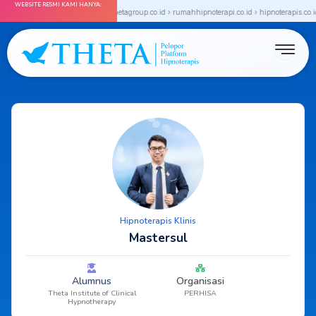
WEBSITE RESMI KAMI HANYA:
Skip
a.co.id › thetainstitute.co.id › thetagroup.co.id › rumahhipnoterapi.co.id › hipnoterapis.co.i
to
content
Hipnoterapis Klinis
Mastersul
Alumnus
Organisasi
Theta Institute of Clinical
PERHISA
Hypnotherapy