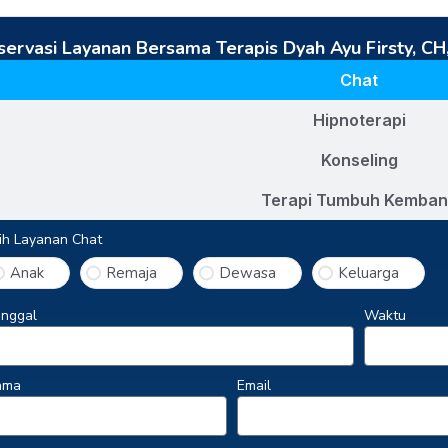
servasi Layanan Bersama Terapis Dyah Ayu Firsty, CH,
Chat
Hipnoterapi
Konseling
Terapi Tumbuh Kemba
lih Layanan Chat
Anak
Remaja
Dewasa
Keluarga
nggal
Waktu
ama
Email