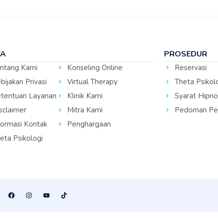
TA
PROSEDUR
ntang Kami
Konseling Online
Reservasi
bijakan Privasi
Virtual Therapy
Theta Psikol
tentuan Layanan
Klinik Kami
Syarat Hipno
sclaimer
Mitra Kami
Pedoman Per
formasi Kontak
Penghargaan
eta Psikologi
F
I
Y
T
a
n
o
i
c
s
u
k
e
t
t
t
b
a
u
o