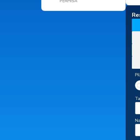
PERHISA
Re
Pi
Ta
N