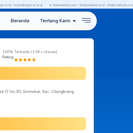
o.id › hipnoterapis.co.id ★
★ thetamedika.com › thetamedika.co.id › thetainstitute.co.id › 
Open Tentang Kami
Beranda
Tentang Kami
100% Terbantu (1.5K+ Ulasan)
Rating:
ok D No.30, Girimekar, Kec. Cilengkrang