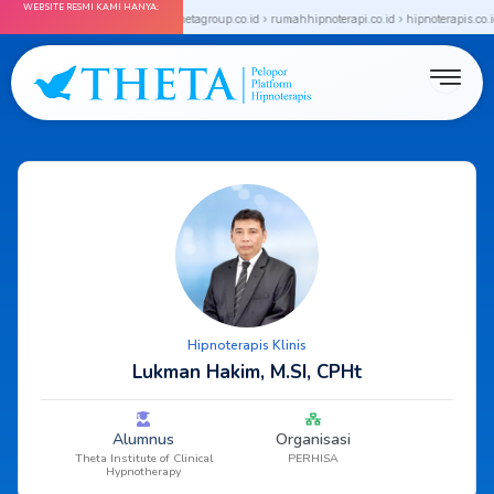
WEBSITE RESMI KAMI HANYA:
Skip
a.co.id › thetainstitute.co.id › thetagroup.co.id › rumahhipnoterapi.co.id › hipnoterapis.co.id
to
content
Hipnoterapis Klinis
Lukman Hakim, M.SI, CPHt
Alumnus
Organisasi
Theta Institute of Clinical
PERHISA
Hypnotherapy