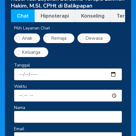
Hakim, M.SI, CPHt di Balikpapan
Chat
Hipnoterapi
Konseling
Terapi
Pilih Layanan Chat
Anak
Remaja
Dewasa
Keluarga
Tanggal
Waktu
Nama
Email