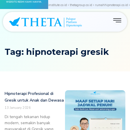
WEBSITE RESMI KAMI HANYA:
Skip
a.com › thetamedika.co.id › thetainstitute.co.id › thetagroup.co.id › rumahhipnoterapi.co.id ›
to
content
Tag: hipnoterapi gresik
Hipnoterapi Profesional di
Gresik untuk Anak dan Dewasa
13 January 2026
Di tengah tekanan hidup
modern, semakin banyak
masyarakat di Gresik yang