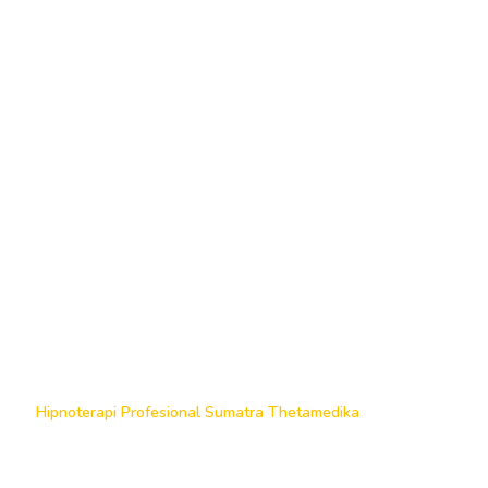
Hipnoterapi Profesional Sumatra Thetamedika
Hipnoterapi Sumatra Terbaik
Dengan Tingkat Kepuasan