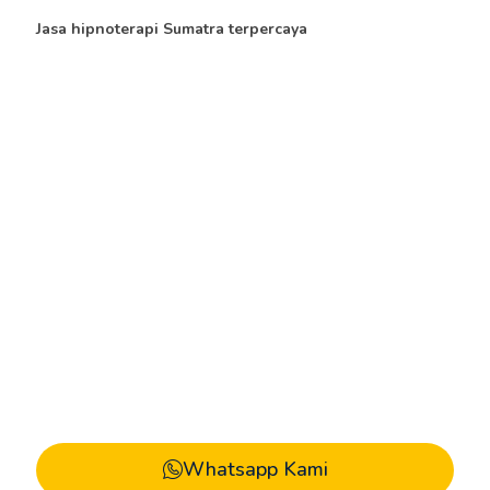
100%
Jasa hipnoterapi Sumatra terpercaya
pengalaman lebih
dari satu dekade.
Whatsapp Kami