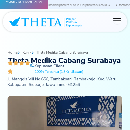
WEBSITE RESMI KAMI HANYA:
Skip
itute.co.id › thetagroup.co.id › rumahhipnoterapi.co.id › hipnoterapis.co.id ★
★ thetamedika
to
content
Home
Klinik
Theta Medika Cabang Surabaya
Theta Medika Cabang Surabaya
Kepuasan Client
100% Terbantu (1.5K+ Ulasan)
Jl. Manggis VIII No.656, Tambaksari, Tambakrejo, Kec. Waru,
Kabupaten Sidoarjo, Jawa Timur 61256