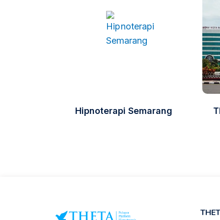
Hipnoterapi Semarang
T
THE