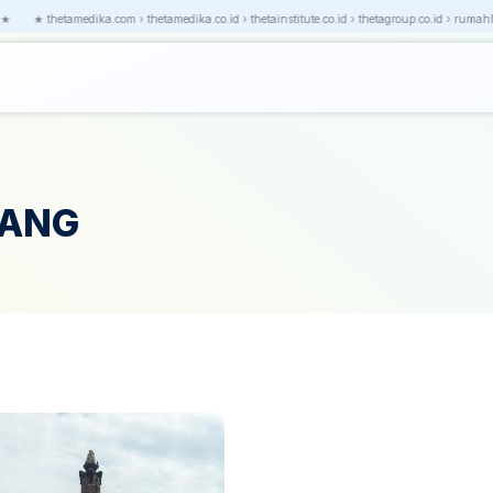
★
★ thetamedika.com › thetamedika.co.id › thetainstitute.co.id › thetagroup.co.id › rumahhip
RANG