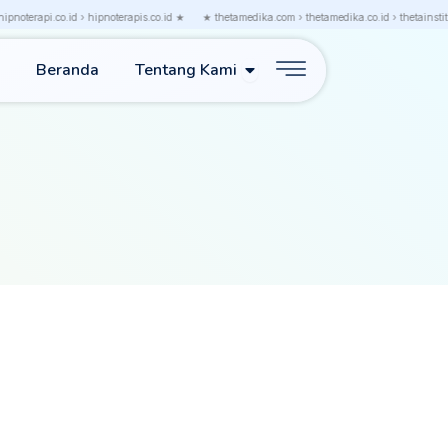
noterapi.co.id › hipnoterapis.co.id ★
★ thetamedika.com › thetamedika.co.id › thetainstitut
Open Tentang Kami
Beranda
Tentang Kami