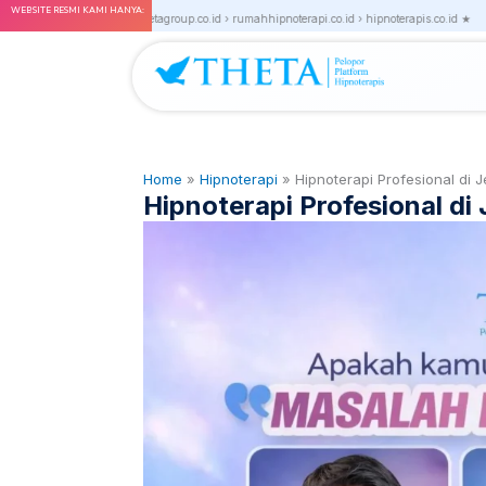
Skip
WEBSITE RESMI KAMI HANYA:
nstitute.co.id › thetagroup.co.id › rumahhipnoterapi.co.id › hipnoterapis.co.id ★
★ thetame
to
content
Home
»
Hipnoterapi
»
Hipnoterapi Profesional di
Hipnoterapi Profesional d