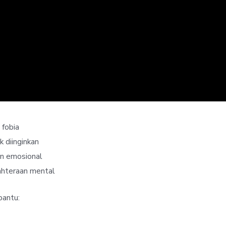
 fobia
k diinginkan
n emosional
ahteraan mental
bantu: