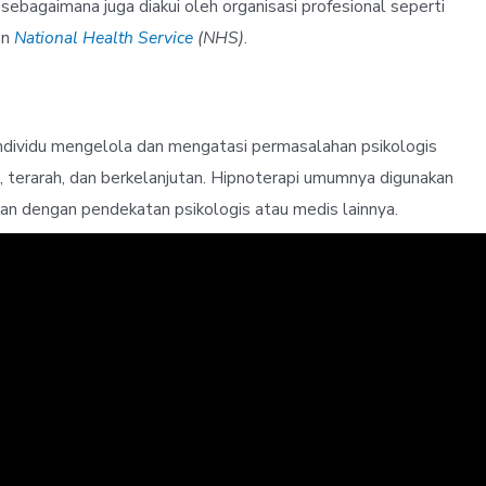
 sebagaimana juga diakui oleh organisasi profesional seperti
an
National Health Service
(NHS)
.
ndividu mengelola dan mengatasi permasalahan psikologis
, terarah, dan berkelanjutan. Hipnoterapi umumnya digunakan
an dengan pendekatan psikologis atau medis lainnya.