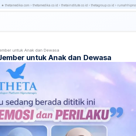
dika.com › thetamedika.co.id › thetainstitute.co.id › thetagroup.co.id › rumahhipnoterapi.co.i
 Jember untuk Anak dan Dewasa
i Jember untuk Anak dan Dewasa