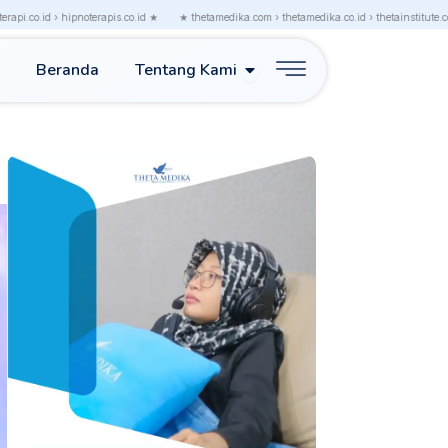
d › hipnoterapis.co.id ★
★ thetamedika.com › thetamedika.co.id › thetainstitute.co.id › thet
Open Tentang Kami
Beranda
Tentang Kami