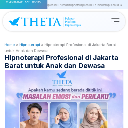
WEBSITE RESMI KAMI HANYA:
Skip
ainstitute.co.id › thetagroup.co.id › rumahhipnoterapi.co.id › hipnoterapis.co.id ★
★ thetam
to
content
Home
»
Hipnoterapi
»
Hipnoterapi Profesional di Jakarta Barat
untuk Anak dan Dewasa
Hipnoterapi Profesional di Jakarta
Barat untuk Anak dan Dewasa